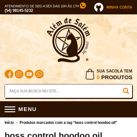
ATENDIMENTO DE SEG A SEX DAS 10H ÀS 17H
MINHA CONTA
(54) 98145-5232
SUA SACOLA TEM
0
PRODUTOS
MENU
Início
>
Produtos marcados com a tag “boss control hoodoo oil”
boss control hoodoo oil