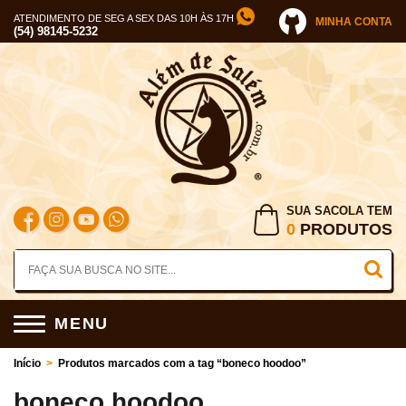
ATENDIMENTO DE SEG A SEX DAS 10H ÀS 17H
MINHA CONTA
(54) 98145-5232
SUA SACOLA TEM
0
PRODUTOS
MENU
Início
>
Produtos marcados com a tag “boneco hoodoo”
boneco hoodoo