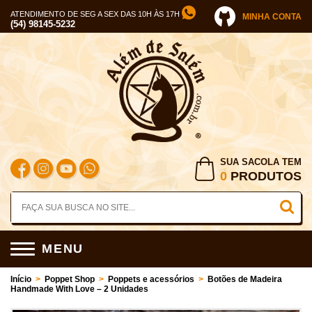
ATENDIMENTO DE SEG A SEX DAS 10H ÀS 17H
MINHA CONTA
(54) 98145-5232
SUA SACOLA TEM
0
PRODUTOS
MENU
Início
>
Poppet Shop
>
Poppets e acessórios
>
Botões de Madeira
Handmade With Love – 2 Unidades