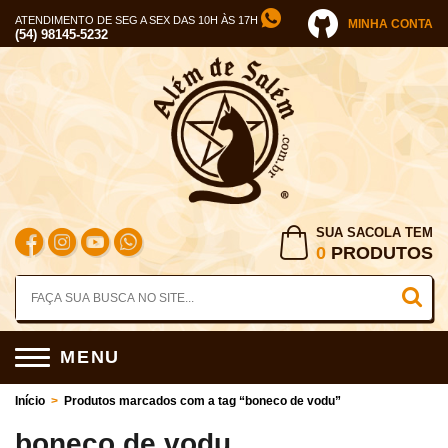
ATENDIMENTO DE SEG A SEX DAS 10H ÀS 17H
MINHA CONTA
(54) 98145-5232
SUA SACOLA TEM
0
PRODUTOS
MENU
Início
>
Produtos marcados com a tag “boneco de vodu”
boneco de vodu