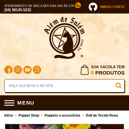
ATENDIMENTO DE SEG A SEX DAS 10H ÀS 17H
MINHA CONTA
(54) 98145-5232
SUA SACOLA TEM
0
PRODUTOS
MENU
Início
>
Poppet Shop
>
Poppets e acessórios
>
Doll de Tecido Rosa