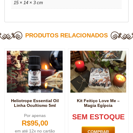
15 × 14 × 3 cm
PRODUTOS RELACIONADOS
Heliotrope Essential Oil
Kit Feitiço Love Me –
Linha Ocultismo 5ml
Magia Egípcia
SEM ESTOQUE
Por apenas
R$
95,00
em até 12x no cartão
COMPRAR