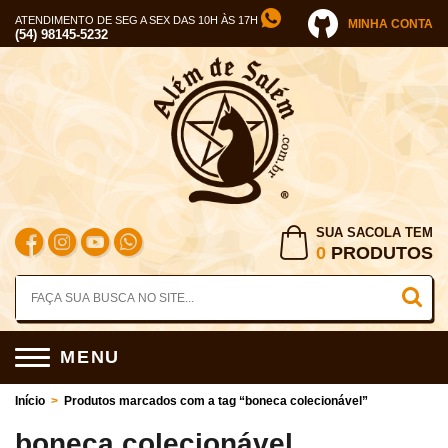
ATENDIMENTO DE SEG A SEX DAS 10H ÀS 17H
MINHA CONTA
(54) 98145-5232
SUA SACOLA TEM
0
PRODUTOS
MENU
Início
>
Produtos marcados com a tag “boneca colecionável”
boneca colecionável