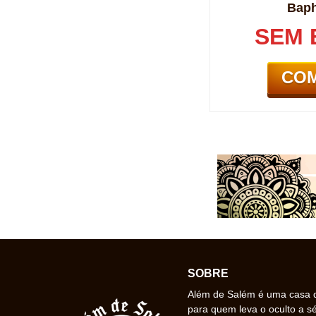
Baph
SEM 
CO
SOBRE
Além de Salém é uma casa de
para quem leva o oculto a s