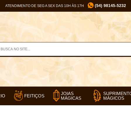
(54) 98145-5232
ATENDIMENTO DE SEG A SEX DAS 10H ÀS 17H
SUPRIMENT
JOIAS
IO
FEITIÇOS
MÁGICOS
MÁGICAS