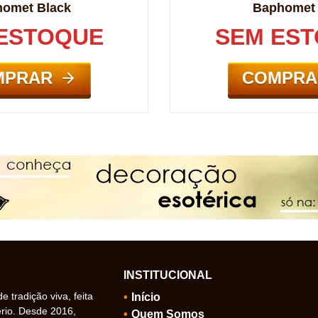
omet Black
Baphomet
ESTOQUE
SEM ES
MPRAR
COMPRA
INSTITUCIONAL
 tradição viva, feita
Início
ério. Desde 2016,
Quem Somos