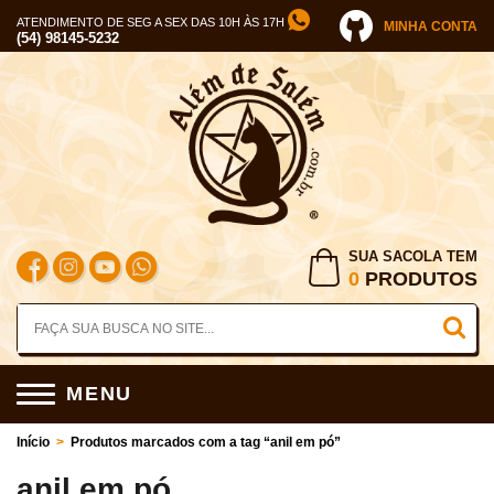
ATENDIMENTO DE SEG A SEX DAS 10H ÀS 17H
MINHA CONTA
(54) 98145-5232
SUA SACOLA TEM
0
PRODUTOS
MENU
Início
>
Produtos marcados com a tag “anil em pó”
anil em pó