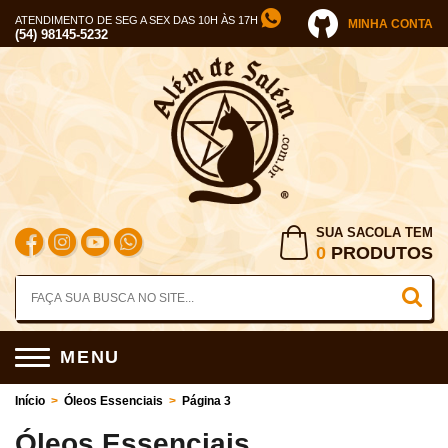
ATENDIMENTO DE SEG A SEX DAS 10H ÀS 17H
MINHA CONTA
(54) 98145-5232
SUA SACOLA TEM
0
PRODUTOS
MENU
Início
>
Óleos Essenciais
>
Página 3
Óleos Essenciais