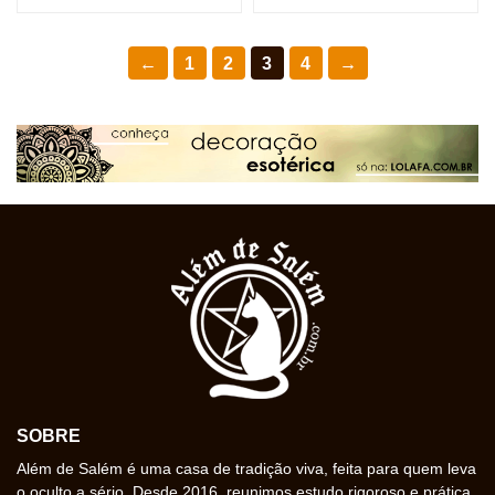
←
1
2
3
4
→
SOBRE
Além de Salém é uma casa de tradição viva, feita para quem leva
o oculto a sério. Desde 2016, reunimos estudo rigoroso e prática