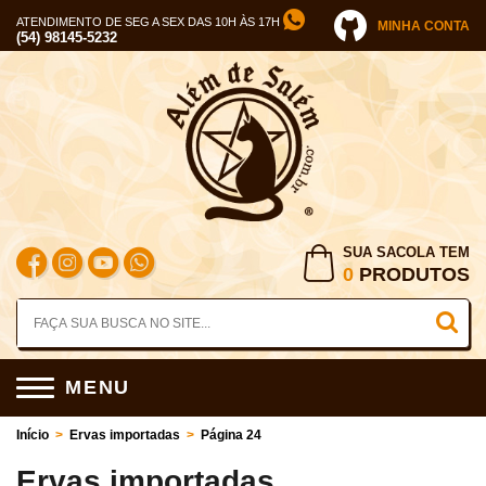
ATENDIMENTO DE SEG A SEX DAS 10H ÀS 17H
MINHA CONTA
(54) 98145-5232
SUA SACOLA TEM
0
PRODUTOS
MENU
Início
>
Ervas importadas
>
Página 24
Ervas importadas