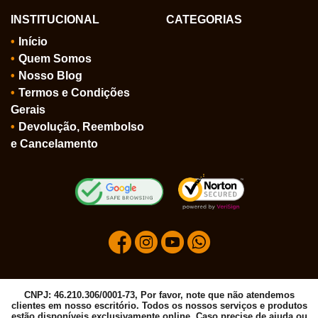
INSTITUCIONAL
CATEGORIAS
Início
Quem Somos
Nosso Blog
Termos e Condições
Gerais
Devolução, Reembolso
e Cancelamento
CNPJ: 46.210.306/0001-73, Por favor, note que não atendemos
clientes em nosso escritório. Todos os nossos serviços e produtos
estão disponíveis exclusivamente online. Caso precise de ajuda ou