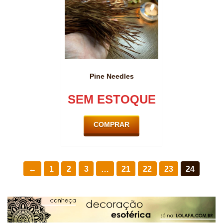
Pine Needles
SEM ESTOQUE
COMPRAR
←
1
2
3
…
21
22
23
24