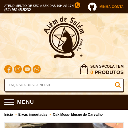
ATENDIMENTO DE SEG A SEX DAS 10H ÀS 17H
MINHA CONTA
(54) 98145-5232
SUA SACOLA TEM
0
PRODUTOS
MENU
Início
>
Ervas importadas
>
Oak Moss- Musgo de Carvalho