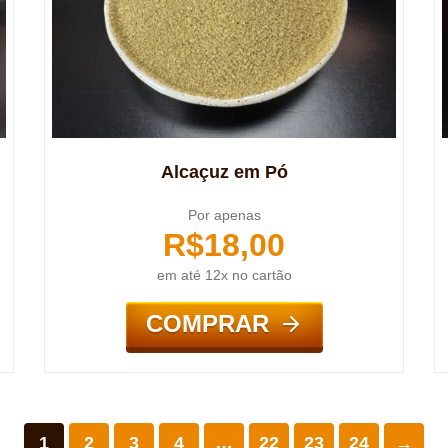
Alcaçuz em Pó
Por apenas
R$
18,00
em até 12x no cartão
COMPRAR
1
2
3
4
…
22
23
24
→