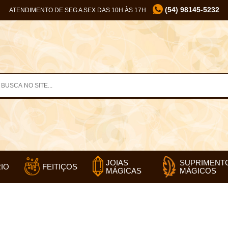
(54) 98145-5232
ATENDIMENTO DE SEG A SEX DAS 10H ÀS 17H
SUPRIMENT
JOIAS
IO
FEITIÇOS
MÁGICOS
MÁGICAS