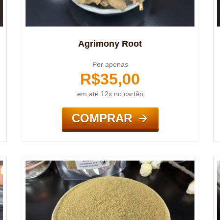
Agrimony Root
Por apenas
R$
35,00
em até 12x no cartão
COMPRAR