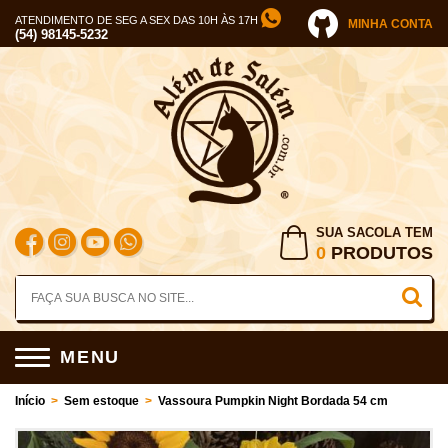
ATENDIMENTO DE SEG A SEX DAS 10H ÀS 17H
MINHA CONTA
(54) 98145-5232
SUA SACOLA TEM
0
PRODUTOS
MENU
Início
>
Sem estoque
>
Vassoura Pumpkin Night Bordada 54 cm