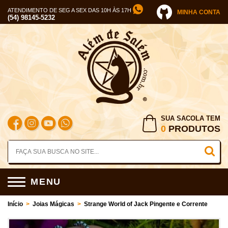
ATENDIMENTO DE SEG A SEX DAS 10H ÀS 17H
MINHA CONTA
(54) 98145-5232
SUA SACOLA TEM
0
PRODUTOS
MENU
Início
>
Joias Mágicas
>
Strange World of Jack Pingente e Corrente