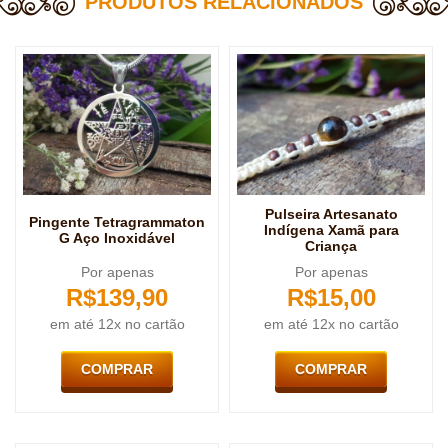
PRODUTOS RELACIONADOS
Pulseira Artesanato
Pingente Tetragrammaton
Indígena Xamã para
G Aço Inoxidável
Criança
Por apenas
Por apenas
R$
139,90
R$
15,00
em até 12x no cartão
em até 12x no cartão
COMPRAR
COMPRAR