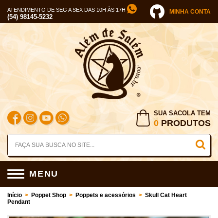
ATENDIMENTO DE SEG A SEX DAS 10H ÀS 17H
MINHA CONTA
(54) 98145-5232
SUA SACOLA TEM
0
PRODUTOS
MENU
Início
>
Poppet Shop
>
Poppets e acessórios
>
Skull Cat Heart
Pendant