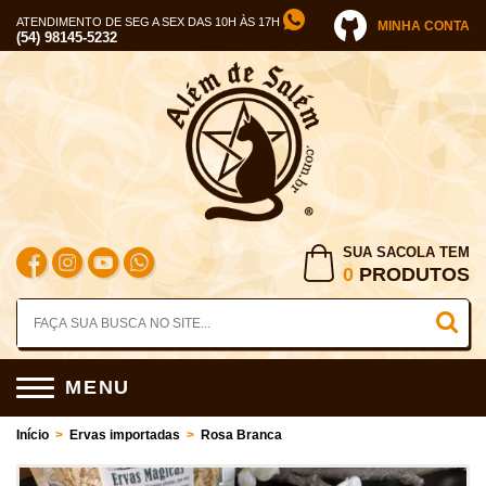
ATENDIMENTO DE SEG A SEX DAS 10H ÀS 17H
MINHA CONTA
(54) 98145-5232
SUA SACOLA TEM
0
PRODUTOS
MENU
Início
>
Ervas importadas
>
Rosa Branca