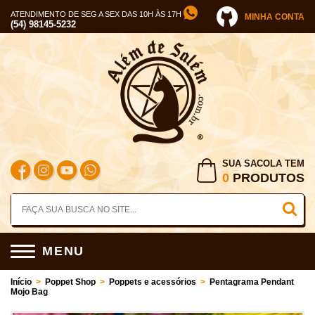
ATENDIMENTO DE SEG A SEX DAS 10H ÀS 17H
MINHA CONTA
(54) 98145-5232
SUA SACOLA TEM
0
PRODUTOS
MENU
Início
>
Poppet Shop
>
Poppets e acessórios
>
Pentagrama Pendant
Mojo Bag