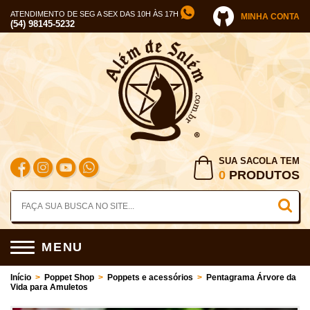
ATENDIMENTO DE SEG A SEX DAS 10H ÀS 17H
MINHA CONTA
(54) 98145-5232
SUA SACOLA TEM
0
PRODUTOS
MENU
Início
>
Poppet Shop
>
Poppets e acessórios
>
Pentagrama Árvore da
Vida para Amuletos