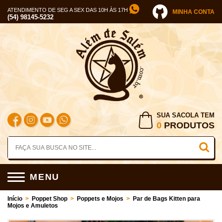
ATENDIMENTO DE SEG A SEX DAS 10H ÀS 17H
MINHA CONTA
(54) 98145-5232
SUA SACOLA TEM
0
PRODUTOS
MENU
Início
>
Poppet Shop
>
Poppets e Mojos
>
Par de Bags Kitten para
Mojos e Amuletos