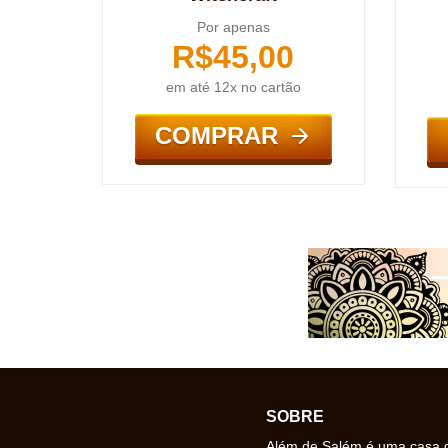
Por apenas
R$
45,00
em até 12x no cartão
COMPRAR
SOBRE
Além de Salém é uma casa de