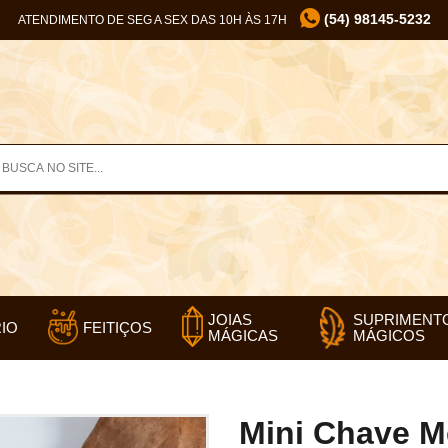
(54) 98145-5232
ATENDIMENTO DE SEG A SEX DAS 10H ÀS 17H
SUPRIMENT
JOIAS
IO
FEITIÇOS
MÁGICOS
MÁGICAS
Mini Chave M