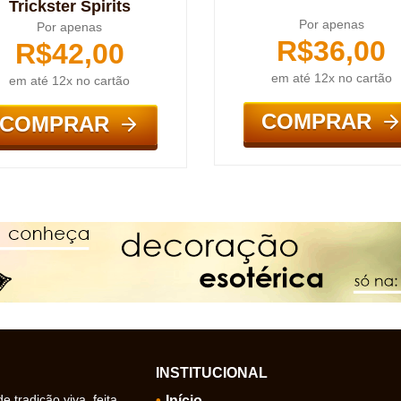
Trickster Spirits
Por apenas
Por apenas
R$
36,00
R$
42,00
em até 12x no cartão
em até 12x no cartão
COMPRAR
COMPRAR
INSTITUCIONAL
 tradição viva, feita
Início