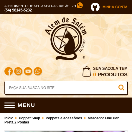
ATENDIMENTO DE SEG A SEX DAS 10H ÀS 17H
MINHA CONTA
(54) 98145-5232
SUA SACOLA TEM
0
PRODUTOS
MENU
Início
>
Poppet Shop
>
Poppets e acessórios
>
Marcador Fine Pen
Preta 2 Pontas