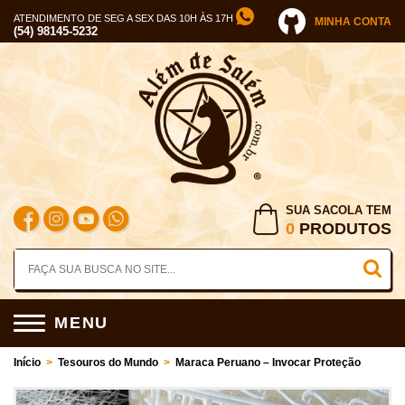
ATENDIMENTO DE SEG A SEX DAS 10H ÀS 17H
MINHA CONTA
(54) 98145-5232
SUA SACOLA TEM
0
PRODUTOS
MENU
Início
>
Tesouros do Mundo
>
Maraca Peruano – Invocar Proteção