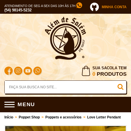
ATENDIMENTO DE SEG A SEX DAS 10H ÀS 17H
MINHA CONTA
(54) 98145-5232
SUA SACOLA TEM
0
PRODUTOS
MENU
Início
>
Poppet Shop
>
Poppets e acessórios
>
Love Letter Pendant