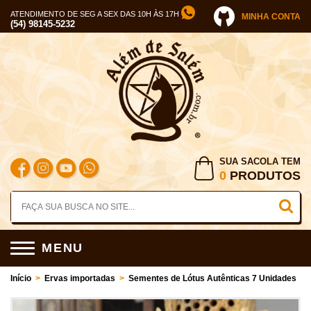
ATENDIMENTO DE SEG A SEX DAS 10H ÀS 17H
MINHA CONTA
(54) 98145-5232
SUA SACOLA TEM
0
PRODUTOS
MENU
Início
>
Ervas importadas
>
Sementes de Lótus Autênticas 7 Unidades