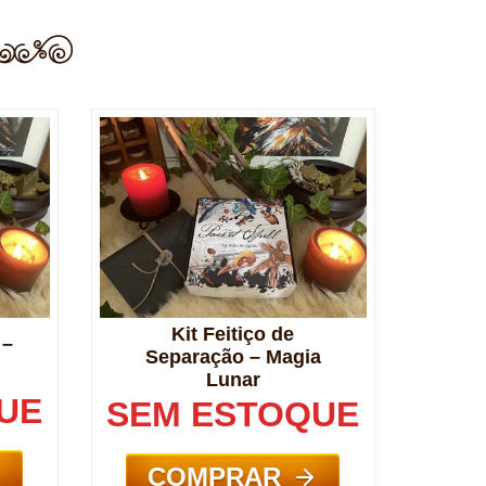
Kit Feitiço de
 –
Separação – Magia
Lunar
UE
SEM ESTOQUE
COMPRAR