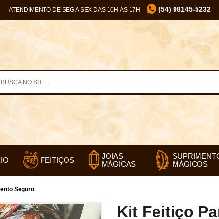
(54) 98145-5232
ATENDIMENTO DE SEG A SEX DAS 10H ÀS 17H
SUPRIMENT
JOIAS
IO
FEITIÇOS
MÁGICOS
MÁGICAS
mento Seguro
Kit Feitiço P