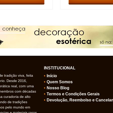
INSTITUCIONAL
 tradição viva, feita
Início
ério. Desde 2016,
Quem Somos
prática real, com uma
Nosso Blog
 membros com décadas
Termos e Condições Gerais
 curadoria de alto
Devolução, Reembolso e Cancela
undo de tradições
amos pelo mundo em
ncias e materiais raros,