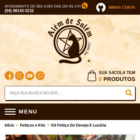
ATENDIMENTO DE SEG A SEX DAS 10H ÀS 17H
MINHA CONTA
(54) 98145-5232
SUA SACOLA TEM
0
PRODUTOS
MENU
Início
>
Feitiços e Kits
>
Kit Feitiço De Desejo E Luxúria