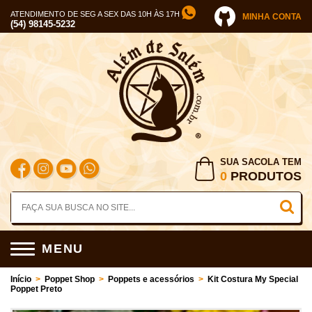
ATENDIMENTO DE SEG A SEX DAS 10H ÀS 17H
MINHA CONTA
(54) 98145-5232
SUA SACOLA TEM
0
PRODUTOS
MENU
Início
>
Poppet Shop
>
Poppets e acessórios
>
Kit Costura My Special
Poppet Preto