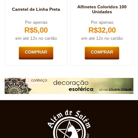
Alfinetes Coloridos 100
Carretel de Linha Preta
Unidades
Por apenas
Por apenas
R$
5,00
R$
32,00
em até 12x no cartão
em até 12x no cartão
COMPRAR
COMPRAR