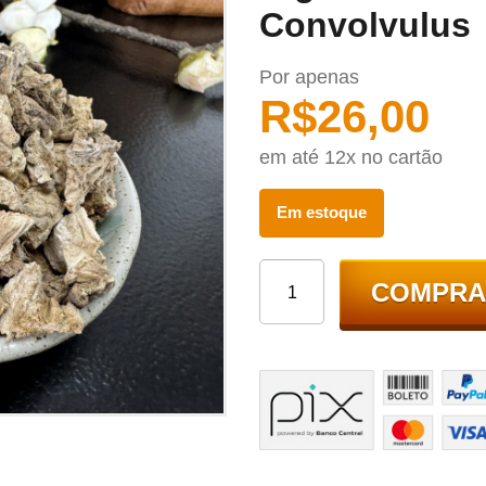
Convolvulus
Por apenas
R$
26,00
em até 12x no cartão
Em estoque
COMPRA