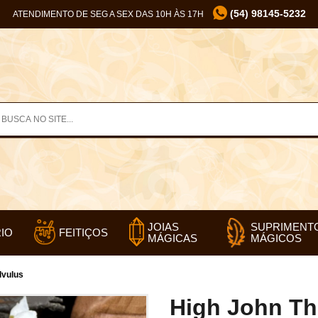
(54) 98145-5232
ATENDIMENTO DE SEG A SEX DAS 10H ÀS 17H
SUPRIMENT
JOIAS
IO
FEITIÇOS
MÁGICOS
MÁGICAS
lvulus
High John Th