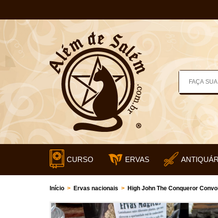
CURSO
ERVAS
ANTIQUÁR
Início
>
Ervas nacionais
>
High John The Conqueror Convo