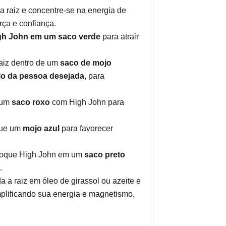
 raiz e concentre-se na energia de
rça e confiança.
gh John em um saco verde
para atrair
aiz dentro de um
saco de mojo
o da pessoa desejada
, para
 um
saco roxo
com High John para
ue um
mojo azul
para favorecer
oque High John em um
saco preto
.
a a raiz em óleo de girassol ou azeite e
mplificando sua energia e magnetismo.