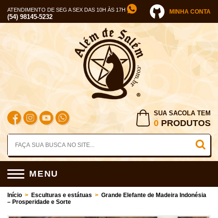
ATENDIMENTO DE SEG A SEX DAS 10H ÀS 17H
MINHA CONTA
(54) 98145-5232
SUA SACOLA TEM
0
PRODUTOS
MENU
Início
>
Esculturas e estátuas
>
Grande Elefante de Madeira Indonésia
– Prosperidade e Sorte