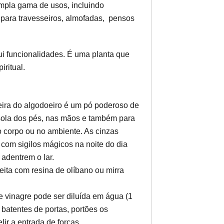
ampla gama de usos, incluindo
 para travesseiros, almofadas, pensos
ui funcionalidades. É uma planta que
iritual.
deira do algodoeiro é um pó poderoso de
 sola dos pés, nas mãos e também para
o corpo ou no ambiente. As cinzas
 com sigilos mágicos na noite do dia
 adentrem o lar.
ita com resina de olíbano ou mirra
e vinagre pode ser diluída em água (1
r batentes de portas, portões os
lir a entrada de forças