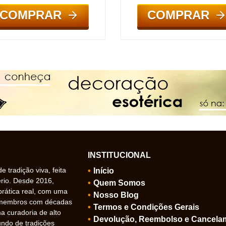
COMPRAR
COMPRAR
INSTITUCIONAL
 tradição viva, feita
Início
ério. Desde 2016,
Quem Somos
prática real, com uma
Nosso Blog
 membros com décadas
Termos e Condições Gerais
 curadoria de alto
Devolução, Reembolso e Cancela
undo de tradições