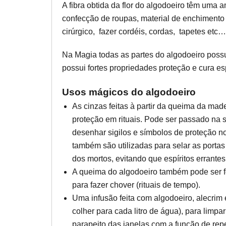
A fibra obtida da flor do algodoeiro têm uma 
confecção de roupas, material de enchimento
cirúrgico, fazer cordéis, cordas, tapetes etc…
Na Magia todas as partes do algodoeiro poss
possui fortes propriedades proteção e cura esp
Usos mágicos do algodoeiro
As cinzas feitas à partir da queima da ma
proteção em rituais. Pode ser passado na
desenhar sigilos e símbolos de proteção n
também são utilizadas para selar as portas
dos mortos, evitando que espíritos errantes
A queima do algodoeiro também pode ser fe
para fazer chover (rituais de tempo).
Uma infusão feita com algodoeiro, alecrim 
colher para cada litro de água), para limpa
parapeito das janelas com a função de repe