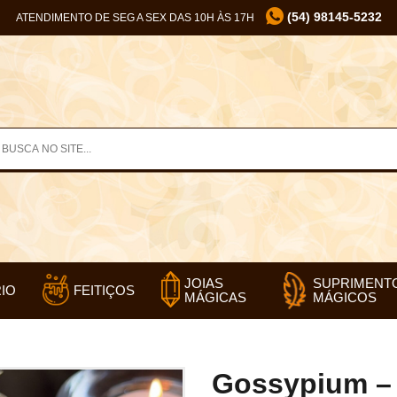
(54) 98145-5232
ATENDIMENTO DE SEG A SEX DAS 10H ÀS 17H
SUPRIMENT
JOIAS
IO
FEITIÇOS
MÁGICOS
MÁGICAS
Gossypium – 