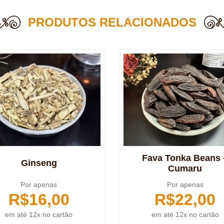
PRODUTOS RELACIONADOS
Fava Tonka Beans 
Ginseng
Cumaru
Por apenas
Por apenas
R$
16,00
R$
22,00
em até 12x no cartão
em até 12x no cartão