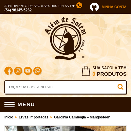
ATENDIMENTO DE SEG A SEX DAS 10H ÀS 17H
MINHA CONTA
(54) 98145-5232
SUA SACOLA TEM
0
PRODUTOS
MENU
Início
>
Ervas importadas
>
Garcinia Cambogia – Mangosteen