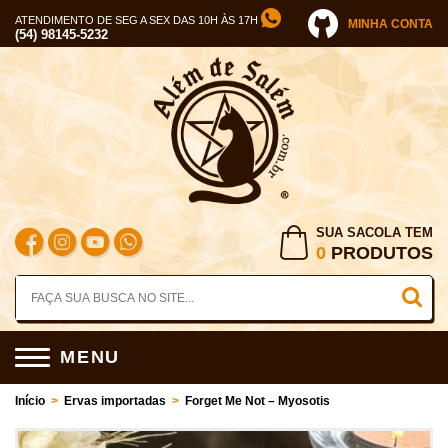
ATENDIMENTO DE SEG A SEX DAS 10H ÀS 17H
MINHA CONTA
(54) 98145-5232
SUA SACOLA TEM
0
PRODUTOS
MENU
Início
>
Ervas importadas
>
Forget Me Not – Myosotis