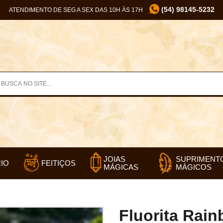
(54) 98145-5232
ATENDIMENTO DE SEG A SEX DAS 10H ÀS 17H
SUPRIMENT
JOIAS
IO
FEITIÇOS
MÁGICOS
MÁGICAS
Fluorita Rai