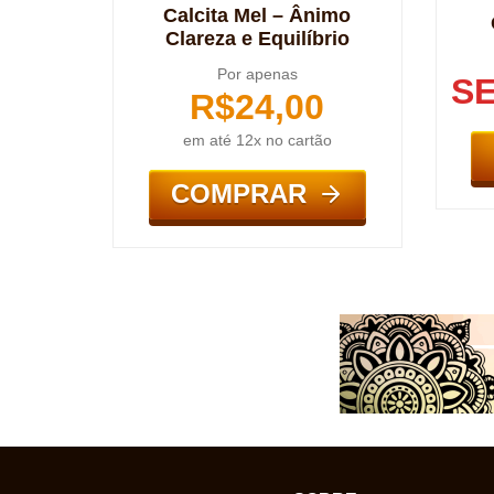
Calcita Mel – Ânimo
Clareza e Equilíbrio
Por apenas
S
R$
24,00
em até 12x no cartão
COMPRAR