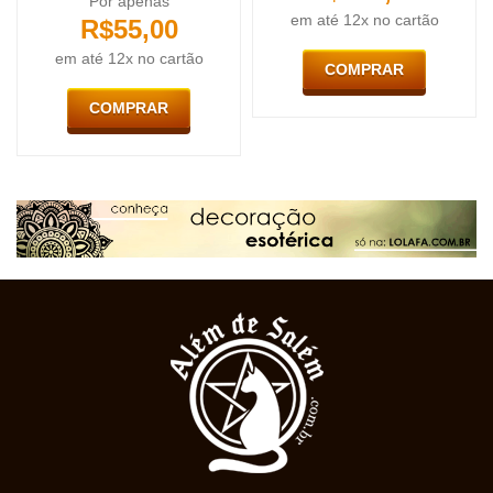
Por apenas
em até 12x no cartão
R$
55,00
em até 12x no cartão
COMPRAR
COMPRAR