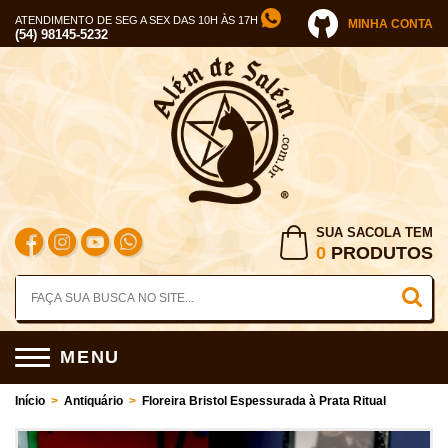
ATENDIMENTO DE SEG A SEX DAS 10H ÀS 17H
MINHA CONTA
(54) 98145-5232
SUA SACOLA TEM
0
PRODUTOS
MENU
Início
>
Antiquário
>
Floreira Bristol Espessurada à Prata Ritual