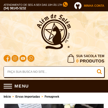
ATENDIMENTO DE SEG A SEX DAS 10H ÀS 17H
MINHA CONTA
(54) 98145-5232
SUA SACOLA TEM
0
PRODUTOS
MENU
Início
>
Ervas importadas
>
Fenugreek