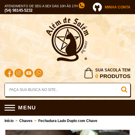
ATENDIMENTO DE SEG A SEX DAS 10H ÀS 17H
MINHA CONTA
(54) 98145-5232
SUA SACOLA TEM
0
PRODUTOS
MENU
Início
>
Chaves
>
Fechadura Lado Duplo com Chave