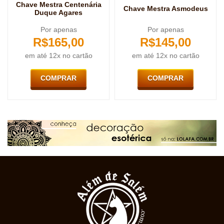
Chave Mestra Centenária
Chave Mestra Asmodeus
Duque Agares
Por apenas
Por apenas
R$
165,00
R$
145,00
em até 12x no cartão
em até 12x no cartão
COMPRAR
COMPRAR