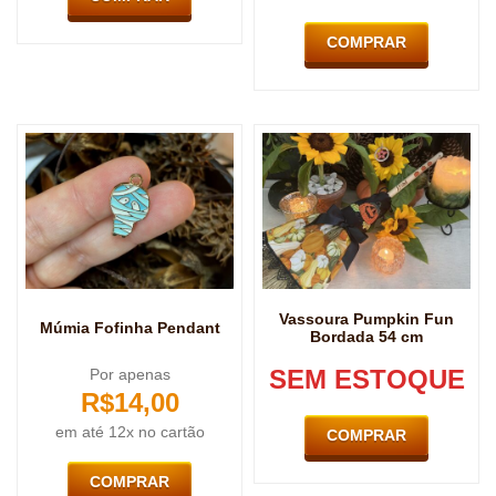
COMPRAR
Vassoura Pumpkin Fun
Múmia Fofinha Pendant
Bordada 54 cm
SEM ESTOQUE
Por apenas
R$
14,00
em até 12x no cartão
COMPRAR
COMPRAR