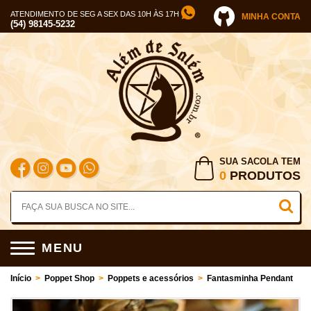
ATENDIMENTO DE SEG A SEX DAS 10H ÀS 17H
MINHA CONTA
(54) 98145-5232
SUA SACOLA TEM
0
PRODUTOS
MENU
Início
>
Poppet Shop
>
Poppets e acessórios
>
Fantasminha Pendant