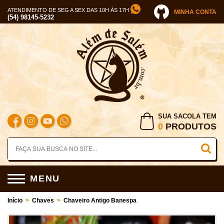
ATENDIMENTO DE SEG A SEX DAS 10H ÀS 17H
MINHA CONTA
(54) 98145-5232
SUA SACOLA TEM
0
PRODUTOS
MENU
Início
>
Chaves
>
Chaveiro Antigo Banespa