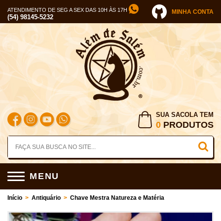
ATENDIMENTO DE SEG A SEX DAS 10H ÀS 17H
MINHA CONTA
(54) 98145-5232
SUA SACOLA TEM
0
PRODUTOS
MENU
Início
>
Antiquário
>
Chave Mestra Natureza e Matéria