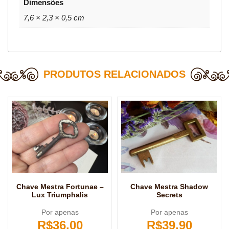
Dimensões
7,6 × 2,3 × 0,5 cm
PRODUTOS RELACIONADOS
Chave Mestra Fortunae –
Chave Mestra Shadow
Lux Triumphalis
Secrets
Por apenas
Por apenas
R$
36,00
R$
39,90