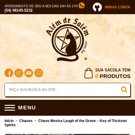
ATENDIMENTO DE SEG A SEX DAS 10H ÀS 17H
MINHA CONTA
(54) 98145-5232
SUA SACOLA TEM
0
PRODUTOS
MENU
Início
>
Chaves
>
Chave Mestra Laugh of the Grove – Key of Trickster
Spirits