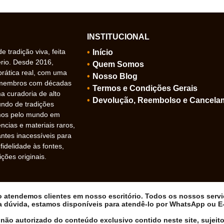
INSTITUCIONAL
 tradição viva, feita
Início
ério. Desde 2016,
Quem Somos
prática real, com uma
Nosso Blog
 membros com décadas
Termos e Condições Gerais
 curadoria de alto
Devolução, Reembolso e Cancela
undo de tradições
amos pelo mundo em
ncias e materiais raros,
ntes inacessíveis para
idelidade às fontes,
ições originais.
ão atendemos clientes em nosso escritório. Todos os nossos serv
a dúvida, estamos disponíveis para atendê-lo por WhatsApp ou E-m
não autorizado do conteúdo exclusivo contido neste site, sujeito