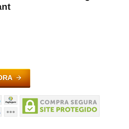
ant
ORA