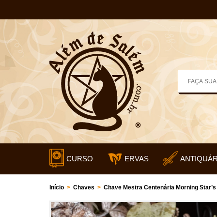
CURSO
ERVAS
ANTIQUÁR
Início
>
Chaves
>
Chave Mestra Centenária Morning Star’s