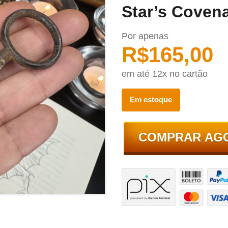
Star’s Coven
Por apenas
R$
165,00
em até 12x no cartão
Em estoque
COMPRAR AG