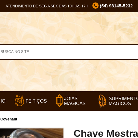
(54) 98145-5232
ATENDIMENTO DE SEG A SEX DAS 10H ÀS 17H
SUPRIMENT
JOIAS
IO
FEITIÇOS
MÁGICOS
MÁGICAS
 Covenant
Chave Mestra