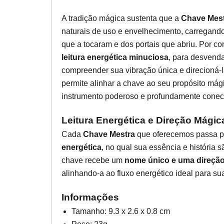
A tradição mágica sustenta que a
Chave Mes
naturais de uso e envelhecimento, carregand
que a tocaram e dos portais que abriu. Por c
leitura energética minuciosa
, para desvenda
compreender sua vibração única e direcioná
permite alinhar a chave ao seu propósito mág
instrumento poderoso e profundamente conect
Leitura Energética e Direção Mágic
Cada
Chave Mestra
que oferecemos passa 
energética
, no qual sua essência e história s
chave recebe um
nome único e uma direçã
alinhando-a ao fluxo energético ideal para su
Informações
Tamanho: 9.3 x 2.6 x 0.8 cm