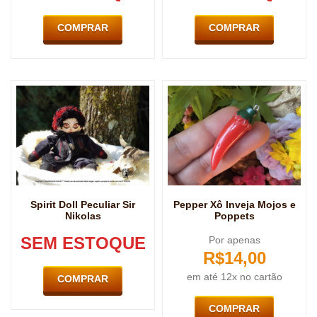
COMPRAR
COMPRAR
Spirit Doll Peculiar Sir
Pepper Xô Inveja Mojos e
Nikolas
Poppets
SEM ESTOQUE
Por apenas
R$
14,00
em até 12x no cartão
COMPRAR
COMPRAR