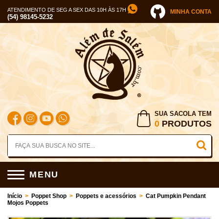
ATENDIMENTO DE SEG A SEX DAS 10H ÀS 17H
MINHA CONTA
(54) 98145-5232
SUA SACOLA TEM
0
PRODUTOS
MENU
Início
>
Poppet Shop
>
Poppets e acessórios
>
Cat Pumpkin Pendant
Mojos Poppets