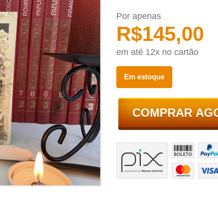
Por apenas
R$
145,00
em até 12x no cartão
Em estoque
COMPRAR AG