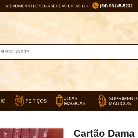
(54) 98145-5232
ATENDIMENTO DE SEG A SEX DAS 10H ÀS 17H
SUPRIMENT
JOIAS
IO
FEITIÇOS
MÁGICOS
MÁGICAS
Cartão Dama