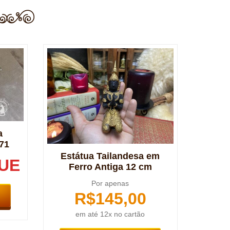
a
71
Estátua Tailandesa em
UE
Ferro Antiga 12 cm
Por apenas
R$
145,00
em até 12x no cartão