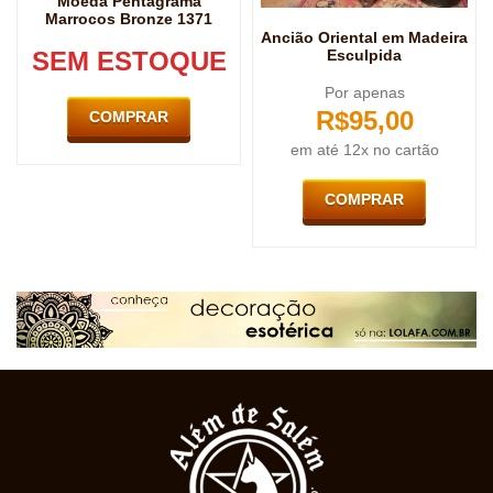
Moeda Pentagrama
Marrocos Bronze 1371
Ancião Oriental em Madeira
SEM ESTOQUE
Esculpida
Por apenas
R$
95,00
COMPRAR
em até 12x no cartão
COMPRAR