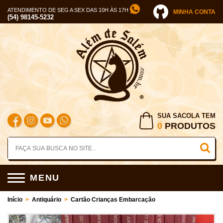
ATENDIMENTO DE SEG A SEX DAS 10H ÀS 17H
MINHA CONTA
(54) 98145-5232
SUA SACOLA TEM
0
PRODUTOS
MENU
Início
>
Antiquário
>
Cartão Crianças Embarcação