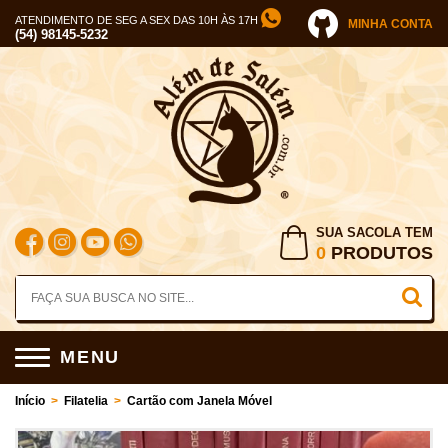
ATENDIMENTO DE SEG A SEX DAS 10H ÀS 17H
MINHA CONTA
(54) 98145-5232
SUA SACOLA TEM
0
PRODUTOS
MENU
Início
>
Filatelia
>
Cartão com Janela Móvel