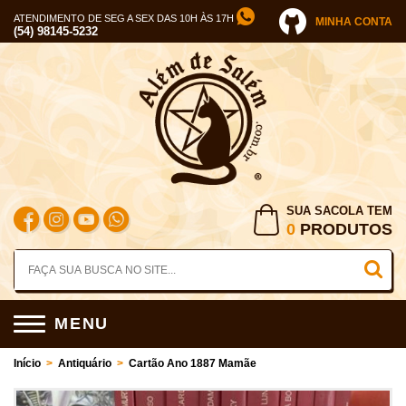
ATENDIMENTO DE SEG A SEX DAS 10H ÀS 17H
MINHA CONTA
(54) 98145-5232
SUA SACOLA TEM
0
PRODUTOS
MENU
Início
>
Antiquário
>
Cartão Ano 1887 Mamãe