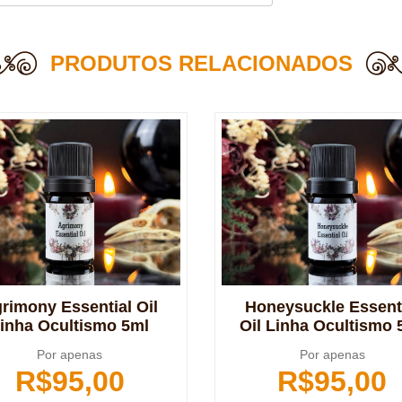
PRODUTOS RELACIONADOS
rimony Essential Oil
Honeysuckle Essent
inha Ocultismo 5ml
Oil Linha Ocultismo 
Por apenas
Por apenas
R$
95,00
R$
95,00