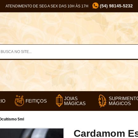
(54) 98145-5232
ATENDIMENTO DE SEG A SEX DAS 10H ÀS 17H
SUPRIMENT
JOIAS
IO
FEITIÇOS
MÁGICOS
MÁGICAS
Ocultismo 5ml
Cardamom Ess