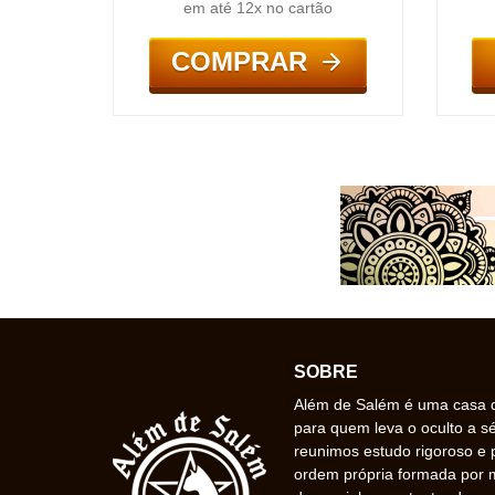
em até 12x no cartão
COMPRAR
SOBRE
Além de Salém é uma casa de
para quem leva o oculto a s
reunimos estudo rigoroso e 
ordem própria formada por