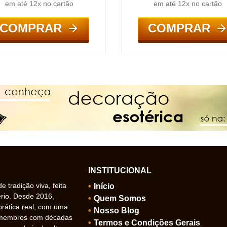
em até 12x no cartão
em até 12x no cartão
COMPRAR
COMPRAR
INSTITUCIONAL
 tradição viva, feita
Início
ério. Desde 2016,
Quem Somos
prática real, com uma
Nosso Blog
 membros com décadas
Termos e Condições Gerais