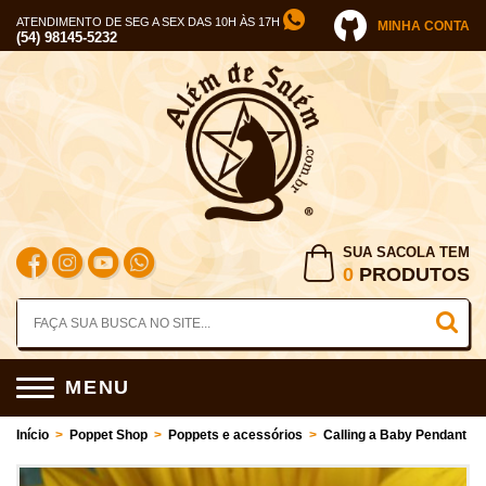
ATENDIMENTO DE SEG A SEX DAS 10H ÀS 17H
MINHA CONTA
(54) 98145-5232
SUA SACOLA TEM
0
PRODUTOS
MENU
Início
>
Poppet Shop
>
Poppets e acessórios
>
Calling a Baby Pendant