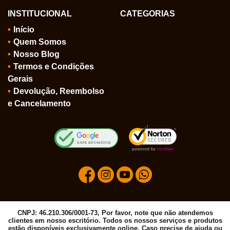
INSTITUCIONAL
CATEGORIAS
Início
Quem Somos
Nosso Blog
Termos e Condições
Gerais
Devolução, Reembolso
e Cancelamento
CNPJ: 46.210.306/0001-73, Por favor, note que não atendemos
clientes em nosso escritório. Todos os nossos serviços e produtos
estão disponíveis exclusivamente online. Caso precise de ajuda ou