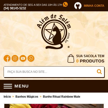
ATENDIMENTO DE SEG A SEX DAS 10H ÀS 17H
MINHA CONTA
(54) 98145-5232
SUA SACOLA TEM
0
PRODUTOS
MENU
Início
>
Banhos Mágicos
>
Banho Ritual Rainbow Male