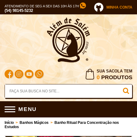
ATENDIMENTO DE SEG A SEX DAS 10H ÀS 17H
MINHA CONTA
(54) 98145-5232
SUA SACOLA TEM
0
PRODUTOS
MENU
Início
>
Banhos Mágicos
>
Banho Ritual Para Concentração nos
Estudos